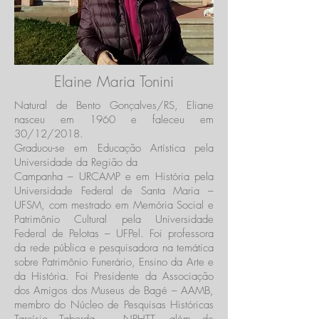
Elaine Maria Tonini
Natural de Bento Gonçalves/RS, Eliane
nasceu em 1960 e faleceu em
30/12/2018.
Graduou-se em Educação Artística pela
Universidade da Região da
Campanha – URCAMP e em História pela
Universidade Federal de Santa Maria –
UFSM, com mestrado em Memória Social e
Patrimônio Cultural pela Universidade
Federal de Pelotas – UFPel. Foi professora
da rede pública e pesquisadora na temática
sobre Patrimônio Funerário, Ensino da Arte e
da História. Foi Presidente da Associação
dos Amigos dos Museus de Bagé – AAMB,
membro do Núcleo de Pesquisas Históricas