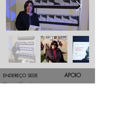
APOIO
ENDEREÇO SEDE
Memorial Funerário
Mathias Haas
Rua José Deeke, 751
Escola Agrícola
Blumenau/SC