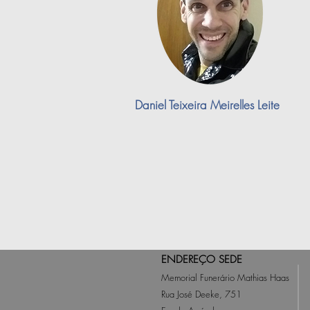
Daniel Teixeira Meirelles Leite
ENDEREÇO SEDE
Memorial Funerário Mathias Haas
Rua José Deeke, 751