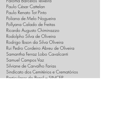
Paloma Barcelos Teixeira
Paulo César Cattelan
Paulo Renato Tot Pinto
Poliana de Melo Nogueira
Pollyana Calado de Freitas
Ricardo Augusto Chiminazzo
Rodolpho Silva de Oliveira
Rodrigo Ibson da Silva Oliveira
Rui Pedro Cordeiro Abreu de Oliveira
Samantha Ferraz Lobo Cavalcanti
Samuel Campos Vaz
Silviane de Carvalho Farias
Sindicato dos Cemitérios e Crematórios
Particulares do Brasil – SINCEP
Sofia Groppo
Taís Freitas de Souza
Tatiana de Lima Pedrosa Santos
Tatiane Cristina Hoffman
Thaís Thomaz Bovo
Thiago Brazileiro Vilar Hermont
Thiago Vasconcellos de Souza
Tiago Varges da Silva
Vagner Debom Eifler
Valentina da Silva Dias Pereira