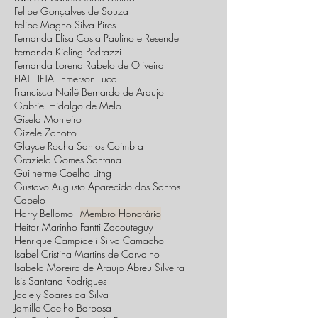
Felipe Gonçalves de Souza
Felipe Magno Silva Pires
Fernanda Elisa Costa Paulino e Resende
Fernanda Kieling Pedrazzi
Fernanda Lorena Rabelo de Oliveira
FIAT - IFTA - Emerson Luca
Francisca Nailê Bernardo de Araujo
Gabriel Hidalgo de Melo
Gisela Monteiro
Gizele Zanotto
Glayce Rocha Santos Coimbra
Graziela Gomes Santana
Guilherme Coelho Lithg
Gustavo Augusto Aparecido dos Santos
Capelo
Harry Bellomo -
Membro Honorário
Heitor Marinho Fantti Zacouteguy
Henrique Campideli Silva Camacho
Isabel Cristina Martins de Carvalho
Isabela Moreira de Araujo Abreu Silveira
Isis Santana Rodrigues
Jaciely Soares da Silva
Jamille Coelho Barbosa