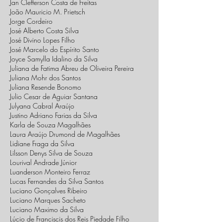
Jan Clefferson Costa de Freitas
João Mauricio M. Prietsch
Jorge Cordeiro
José Alberto Costa Silva
José Divino Lopes Filho
José Marcelo do Espírito Santo
Joyce Samylla Idalino da Silva
​Juliana de Fatima Abreu de Oliveira Pereira
Juliana Mohr dos Santos
Juliana Resende Bonomo
Julio Cesar de Aguiar Santana
Julyana Cabral Araújo
Justino Adriano Farias da Silva
Karla de Souza Magalhães
Laura Araújo Drumond de Magalhães
Lidiane Fraga da Silva
Lilsson Denys Silva de Souza
Lourival Andrade Júnior
Luanderson Monteiro Ferraz
Lucas Fernandes da Silva Santos
Luciano Gonçalves Ribeiro
Luciano Marques Sacheto
Luciano Maximo da Silva
Lúcio de Franciscis dos Reis Piedade Filho