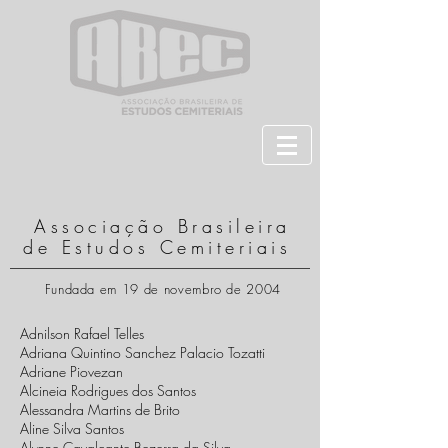
Associação Brasileira
de Estudos Cemiteriais
Fundada em 19 de novembro de 2004
Adnilson Rafael Telles
Adriana Quintino Sanchez Palacio Tozatti
Adriane Piovezan
Alcineia Rodrigues dos Santos
Alessandra Martins de Brito
Aline Silva Santos
Alynne Cavalcante Bezerra da Silva