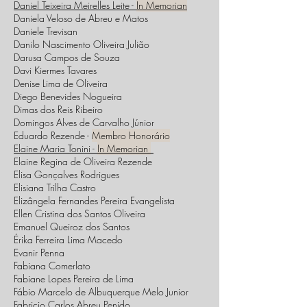
Daniel Teixeira Meirelles Leite -
In Memorian
Daniela Veloso de Abreu e Matos
Daniele Trevisan
Danilo Nascimento Oliveira Julião
Darusa Campos de Souza
Davi Kiermes Tavares
Denise Lima de Oliveira
Diego Benevides Nogueira
Dimas dos Reis Ribeiro
Domingos Alves de Carvalho Júnior
Eduardo Rezende -
Membro Honorário
Elaine Maria Tonini -
In Memorian
Elaine Regina de Oliveira Rezende
Elisa Gonçalves Rodrigues
Elisiana Trilha Castro
Elizângela Fernandes Pereira Evangelista
Ellen Cristina dos Santos Oliveira
Emanuel Queiroz dos Santos
Érika Ferreira Lima Macedo
Evanir Penna
Fabiana Comerlato
Fabiane Lopes Pereira de Lima
Fábio Marcelo de Albuquerque Melo Junior
Fabricio Carlos Abreu Penido